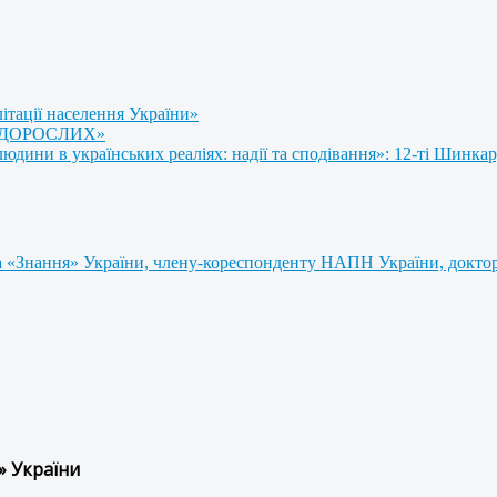
літації населення України»
 ДОРОСЛИХ»
ини в українських реаліях: надії та сподівання»: 12-ті Шинкар
 «Знання» України, члену-кореспонденту НАПН України, доктору
» України