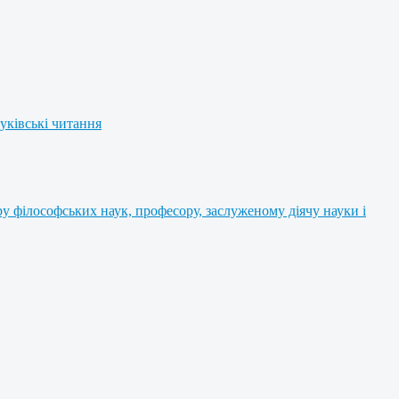
уківські читання
 філософських наук, професору, заслуженому діячу науки і