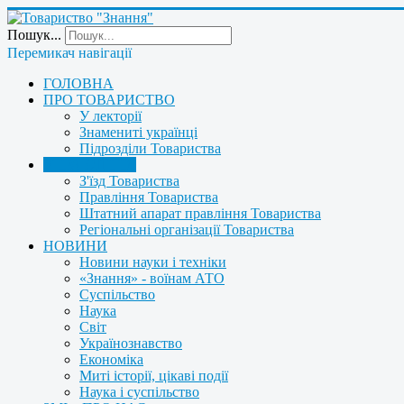
Пошук...
Перемикач навігації
ГОЛОВНА
ПРО ТОВАРИСТВО
У лекторії
Знамениті українці
Підрозділи Товариства
УПРАВЛІННЯ
З'їзд Товариства
Правління Товариства
Штатний апарат правління Товариства
Регіональні організації Товариства
НОВИНИ
Новини науки і техніки
«Знання» - воїнам АТО
Суспільство
Наука
Світ
Українознавство
Економіка
Миті історії, цікаві події
Наука і суспільство