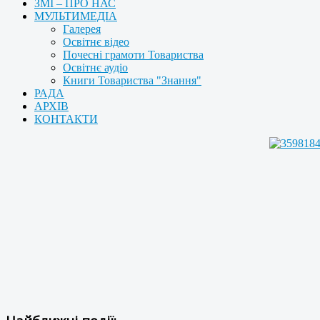
ЗМІ – ПРО НАС
МУЛЬТИМЕДІА
Галерея
Освітнє відео
Почесні грамоти Товариства
Освітнє аудіо
Книги Товариства "Знання"
РАДА
АРХІВ
КОНТАКТИ