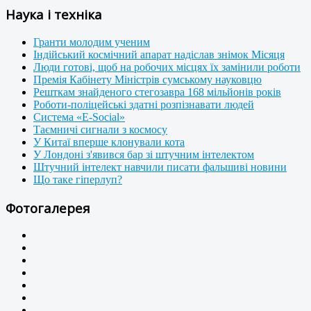
Наука і техніка
Гранти молодим ученим
Індійський космічний апарат надіслав знімок Місяця
Люди готові, щоб на робочих місцях їх замінили роботи
Премія Кабінету Міністрів сумському науковцю
Решткам знайденого стегозавра 168 мільйонів років
Роботи-поліцейські здатні розпізнавати людей
Система «E-Social»
Таємничі сигнали з космосу
У Китаї вперше клонували кота
У Лондоні з'явився бар зі штучним інтелектом
Штучний інтелект навчили писати фальшиві новини
Що таке гіперлуп?
Фотогалерея