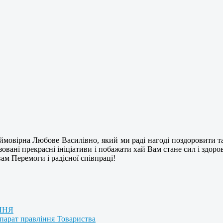
ймовірна Любове Василівно, який ми раді нагоді поздоровити т
лізовані прекрасні ініціативи і побажати хай Вам стане сил і здо
вам Перемоги і радісної співпраці!
ННЯ
парат правління Товариства