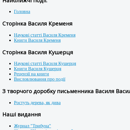
Найближчі події:
Головна
Сторінка Василя Кременя
Наукові статті Василя Кременя
Книги Василя Кременя
Сторінка Василя Кушерця
Наукові статті Василя Кушерця
Книги Василя Кушерця
Рецензії на книги
Висловлювання про події
З творчого доробку письменника Василя Васил
Ростуть дерева, як дива
Наші видання
Журнал "Трибуна"