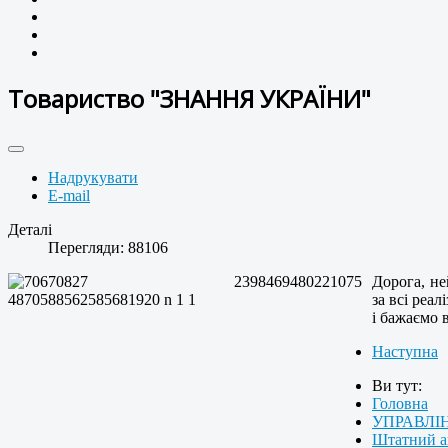
Товариство "ЗНАННЯ УКРАЇНИ"
Надрукувати
E-mail
Деталі
Перегляди: 88106
Дорога, не
за всі реа
і бажаємо 
Наступна
Ви тут:
Головна
УПРАВЛІ
Штатний а