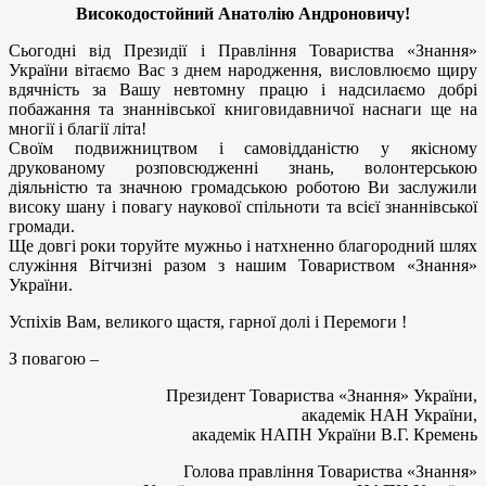
Високодостойний Анатолію Андроновичу!
Сьогодні від Президії і Правління Товариства «Знання»
України вітаємо Вас з днем народження, висловлюємо щиру
вдячність за Вашу невтомну працю і надсилаємо добрі
побажання та знаннівської книговидавничої наснаги ще на
многії і благії літа!
Своїм подвижництвом і самовідданістю у якісному
друкованому розповсюдженні знань, волонтерською
діяльністю та значною громадською роботою Ви заслужили
високу шану і повагу наукової спільноти та всієї знаннівської
громади.
Ще довгі роки торуйте мужньо і натхненно благородний шлях
служіння Вітчизні разом з нашим Товариством «Знання»
України.
Успіхів Вам, великого щастя, гарної долі і Перемоги !
З повагою –
Президент Товариства «Знання» України,
академік НАН України,
академік НАПН України В.Г. Кремень
Голова правління Товариства «Знання»