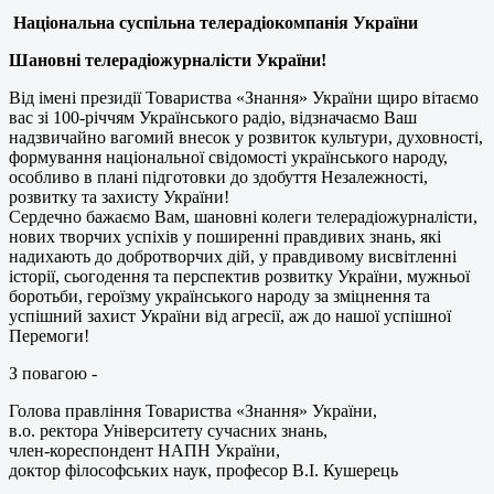
Національна суспільна телерадіокомпанія України
Шановні телерадіожурналісти України!
Від імені президії Товариства «Знання» України щиро вітаємо
вас зі 100-річчям Українського радіо, відзначаємо Ваш
надзвичайно вагомий внесок у розвиток культури, духовності,
формування національної свідомості українського народу,
особливо в плані підготовки до здобуття Незалежності,
розвитку та захисту України!
Сердечно бажаємо Вам, шановні колеги телерадіожурналісти,
нових творчих успіхів у поширенні правдивих знань, які
надихають до добротворчих дій, у правдивому висвітленні
історії, сьогодення та перспектив розвитку України, мужньої
боротьби, героїзму українського народу за зміцнення та
успішний захист України від агресії, аж до нашої успішної
Перемоги!
З повагою -
Голова правління Товариства «Знання» України,
в.о. ректора Університету сучасних знань,
член-кореспондент НАПН України,
доктор філософських наук, професор В.І. Кушерець