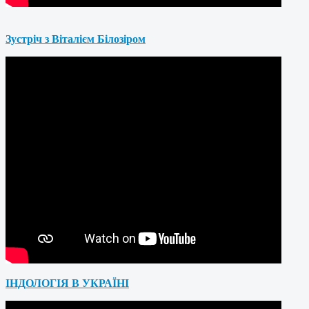
Зустріч з Віталієм Білозіром
ІНДОЛОГІЯ В УКРАЇНІ