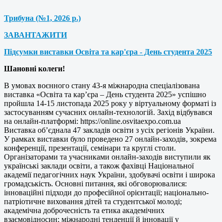
Трибуна (№1, 2026 р.)
ЗАВАНТАЖИТИ
Підсумки виставки Освіта та кар'єра - День студента 2025
Шановні колеги!
В умовах воєнного стану 43-я міжнародна спеціалізована
виставка «Освіта та кар’єра – День студента 2025» успішно
пройшла 14-15 листопада 2025 року у віртуальному форматі із
застосуванням сучасних онлайн-технологій. Захід відбувався
на онлайн-платформі: https://online.osvitaexpo.com.ua
Виставка об’єднала 47 закладів освіти з усіх регіонів України.
У рамках виставки було проведено 27 онлайн-заходів, зокрема
конференції, презентації, семінари та круглі столи.
Організаторами та учасниками онлайн-заходів виступили як
українські заклади освіти, а також фахівці Національної
академії педагогічних наук України, здобувачі освіти і широка
громадськість. Основні питання, які обговорювалися:
інноваційні підходи до професійної орієнтації; національно-
патріотичне виховання дітей та студентської молоді;
академічна доброчесність та етика академічних
взаємовідносин; міжнародні тенденції й інновації у