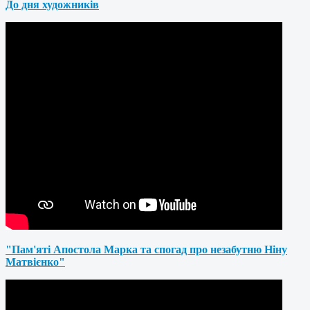
До дня художників
"Пам'яті Апостола Марка та спогад про незабутню Ніну
Матвієнко"