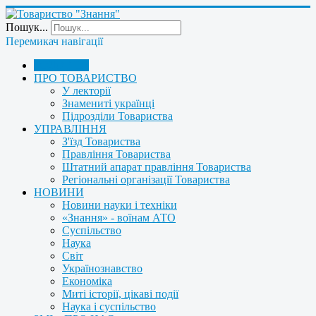
Пошук...
Перемикач навігації
ГОЛОВНА
ПРО ТОВАРИСТВО
У лекторії
Знамениті українці
Підрозділи Товариства
УПРАВЛІННЯ
З'їзд Товариства
Правління Товариства
Штатний апарат правління Товариства
Регіональні організації Товариства
НОВИНИ
Новини науки і техніки
«Знання» - воїнам АТО
Суспільство
Наука
Світ
Українознавство
Економіка
Миті історії, цікаві події
Наука і суспільство