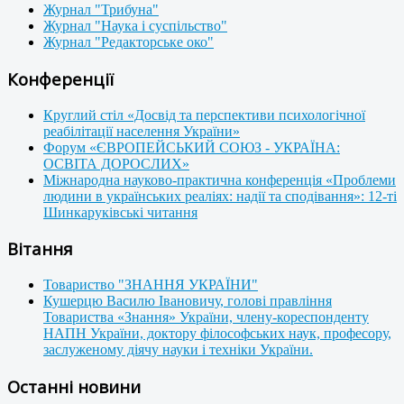
Журнал "Трибуна"
Журнал "Наука і суспільство"
Журнал "Редакторське око"
Конференції
Круглий стіл «Досвід та перспективи психологічної
реабілітації населення України»
Форум «ЄВРОПЕЙСЬКИЙ СОЮЗ - УКРАЇНА:
ОСВІТА ДОРОСЛИХ»
Міжнародна науково-практична конференція «Проблеми
людини в українських реаліях: надії та сподівання»: 12-ті
Шинкаруківські читання
Вітання
Товариство "ЗНАННЯ УКРАЇНИ"
Кушерцю Василю Івановичу, голові правління
Товариства «Знання» України, члену-кореспонденту
НАПН України, доктору філософських наук, професору,
заслуженому діячу науки і техніки України.
Останні новини