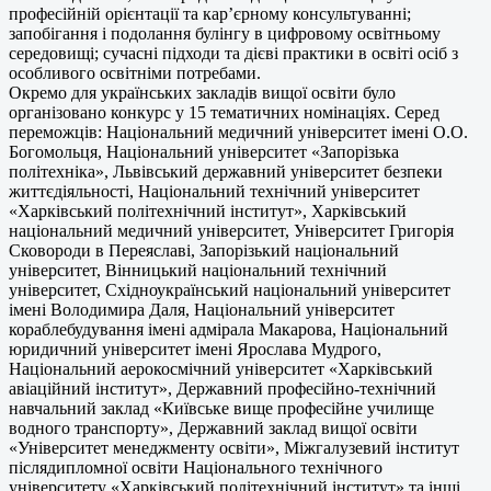
професійній орієнтації та кар’єрному консультуванні;
запобігання і подолання булінгу в цифровому освітньому
середовищі; сучасні підходи та дієві практики в освіті осіб з
особливого освітніми потребами.
Окремо для українських закладів вищої освіти було
організовано конкурс у 15 тематичних номінаціях. Серед
переможців: Національний медичний університет імені О.О.
Богомольця, Національний університет «Запорізька
політехніка», Львівський державний університет безпеки
життєдіяльності, Національний технічний університет
«Харківський політехнічний інститут», Харківський
національний медичний університет, Університет Григорія
Сковороди в Переяславі, Запорізький національний
університет, Вінницький національний технічний
університет, Східноукраїнський національний університет
імені Володимира Даля, Національний університет
кораблебудування імені адмірала Макарова, Національний
юридичний університет імені Ярослава Мудрого,
Національний аерокосмічний університет «Харківський
авіаційний інститут», Державний професійно-технічний
навчальний заклад «Київське вище професійне училище
водного транспорту», Державний заклад вищої освіти
«Університет менеджменту освіти», Міжгалузевий інститут
післядипломної освіти Національного технічного
університету «Харківський політехнічний інститут» та інші