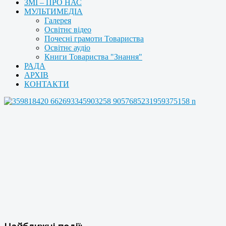
ЗМІ – ПРО НАС
МУЛЬТИМЕДІА
Галерея
Освітнє відео
Почесні грамоти Товариства
Освітнє аудіо
Книги Товариства "Знання"
РАДА
АРХІВ
КОНТАКТИ