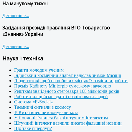
На минулому тижні
Детальніше...
Засідання президії правління ВГО Товариство
«Знання» України
Детальніше...
Наука і техніка
Гранти молодим ученим
Індійський космічний апарат надіслав знімок Місяця
Люди готові, щоб на робочих місцях їх замінили роботи
Премія Кабінету Міністрів сумському науковцю
Решткам знайденого стегозавра 168 мільйонів років
Роботи-поліцейські здатні розпізнавати людей
Система «E-Social»
Таємничі сигнали з космосу
У Китаї вперше клонували кота
У Лондоні з'явився бар зі штучним інтелектом
Штучний інтелект навчили писати фальшиві новини
Що таке гіперлуп?