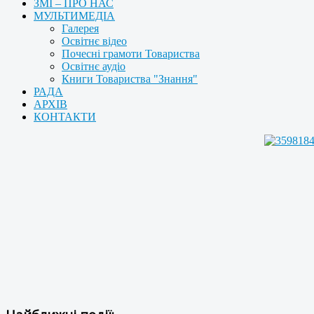
ЗМІ – ПРО НАС
МУЛЬТИМЕДІА
Галерея
Освітнє відео
Почесні грамоти Товариства
Освітнє аудіо
Книги Товариства "Знання"
РАДА
АРХІВ
КОНТАКТИ