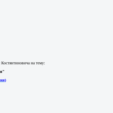
Я
я Костянтиновича н
а тему:
ня"
ня)