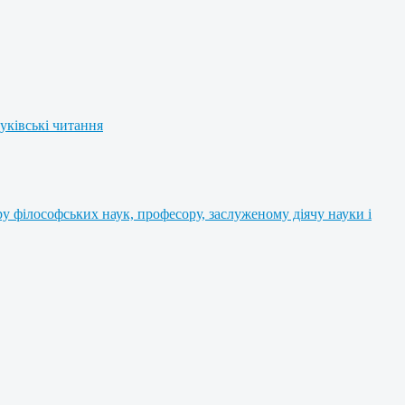
уківські читання
 філософських наук, професору, заслуженому діячу науки і