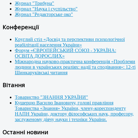
Журнал "Трибуна"
Журнал "Наука і суспільство"
Журнал "Редакторське око"
Конференції
Круглий стіл «Досвід та перспективи психологічної
реабілітації населення України»
Форум «ЄВРОПЕЙСЬКИЙ СОЮЗ - УКРАЇНА:
ОСВІТА ДОРОСЛИХ»
Міжнародна науково-практична конференція «Проблеми
людини в українських реаліях: надії та сподівання»: 12-ті
Шинкаруківські читання
Вітання
Товариство "ЗНАННЯ УКРАЇНИ"
Кушерцю Василю Івановичу, голові правління
Товариства «Знання» України, члену-кореспонденту
НАПН України, доктору філософських наук, професору,
заслуженому діячу науки і техніки України.
Останні новини