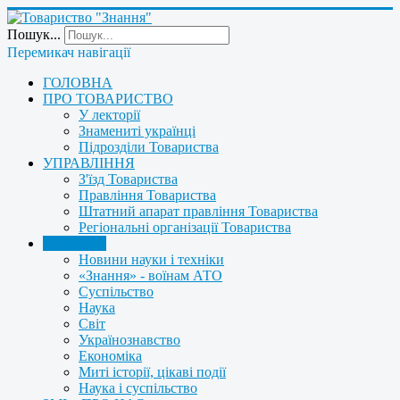
Пошук...
Перемикач навігації
ГОЛОВНА
ПРО ТОВАРИСТВО
У лекторії
Знамениті українці
Підрозділи Товариства
УПРАВЛІННЯ
З'їзд Товариства
Правління Товариства
Штатний апарат правління Товариства
Регіональні організації Товариства
НОВИНИ
Новини науки і техніки
«Знання» - воїнам АТО
Суспільство
Наука
Світ
Українознавство
Економіка
Миті історії, цікаві події
Наука і суспільство