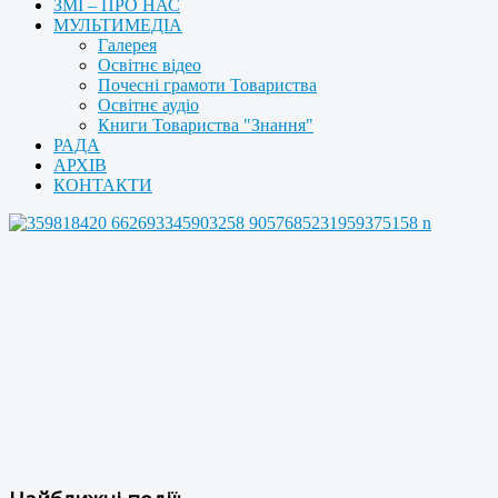
ЗМІ – ПРО НАС
МУЛЬТИМЕДІА
Галерея
Освітнє відео
Почесні грамоти Товариства
Освітнє аудіо
Книги Товариства "Знання"
РАДА
АРХІВ
КОНТАКТИ