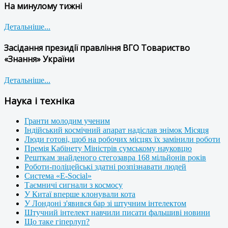
На минулому тижні
Детальніше...
Засідання президії правління ВГО Товариство
«Знання» України
Детальніше...
Наука і техніка
Гранти молодим ученим
Індійський космічний апарат надіслав знімок Місяця
Люди готові, щоб на робочих місцях їх замінили роботи
Премія Кабінету Міністрів сумському науковцю
Решткам знайденого стегозавра 168 мільйонів років
Роботи-поліцейські здатні розпізнавати людей
Система «E-Social»
Таємничі сигнали з космосу
У Китаї вперше клонували кота
У Лондоні з'явився бар зі штучним інтелектом
Штучний інтелект навчили писати фальшиві новини
Що таке гіперлуп?