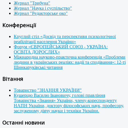
Журнал "Трибуна"
Журнал "Наука і суспільство"
Журнал "Редакторське око"
Конференції
Круглий стіл «Досвід та перспективи психологічної
реабілітації населення України»
Форум «ЄВРОПЕЙСЬКИЙ СОЮЗ - УКРАЇНА:
ОСВІТА ДОРОСЛИХ»
Міжнародна науково-практична конференція «Проблеми
людини в українських реаліях: надії та сподівання»: 12-ті
Шинкаруківські читання
Вітання
Товариство "ЗНАННЯ УКРАЇНИ"
Кушерцю Василю Івановичу, голові правління
Товариства «Знання» України, члену-кореспонденту
НАПН України, доктору філософських наук, професору,
заслуженому діячу науки і техніки України.
Останні новини