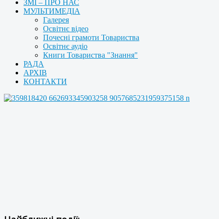
ЗМІ – ПРО НАС
МУЛЬТИМЕДІА
Галерея
Освітнє відео
Почесні грамоти Товариства
Освітнє аудіо
Книги Товариства "Знання"
РАДА
АРХІВ
КОНТАКТИ