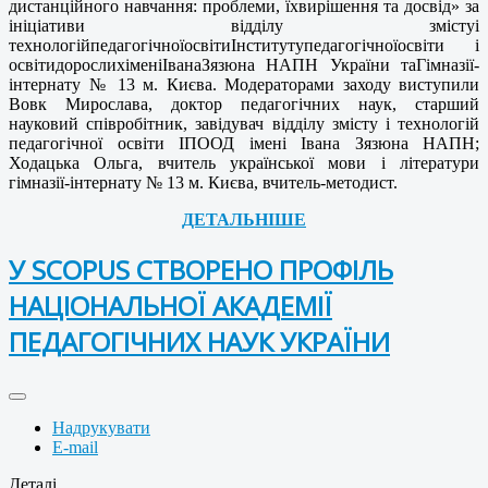
дистанційного навчання: проблеми, їхвирішення та досвід» за
ініціативи відділу змістуі
технологійпедагогічноїосвітиІнститутупедагогічноїосвіти і
освітидорослихіменіІванаЗязюна НАПН України таГімназії-
інтернату № 13 м. Києва. Модераторами заходу виступили
Вовк Мирослава, доктор педагогічних наук, старший
науковий співробітник, завідувач відділу змісту і технологій
педагогічної освіти ІПООД імені Івана Зязюна НАПН;
Ходацька Ольга, вчитель української мови і літератури
гімназії-інтернату № 13 м. Києва, вчитель-методист.
ДЕТАЛЬНІШЕ
У SCOPUS СТВОРЕНО ПРОФІЛЬ
НАЦІОНАЛЬНОЇ АКАДЕМІЇ
ПЕДАГОГІЧНИХ НАУК УКРАЇНИ
Надрукувати
E-mail
Деталі