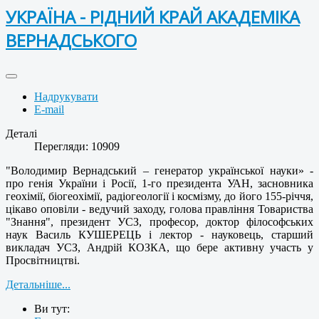
УКРАЇНА - РІДНИЙ КРАЙ АКАДЕМІКА
ВЕРНАДСЬКОГО
Надрукувати
E-mail
Деталі
Перегляди: 10909
"Володимир Вернадський – генератор української науки» -
про генія України і Росії, 1-го президента УАН, засновника
геохімії, біогеохімії, радіогеології і космізму, до його 155-річчя,
цікаво оповіли - ведучий заходу, голова правління Товариства
"Знання", президент УСЗ, професор, доктор філософських
наук Василь КУШЕРЕЦЬ і лектор - науковець, старший
викладач УСЗ, Андрій КОЗКА, що бере активну участь у
Просвітництві.
Детальніше...
Ви тут: