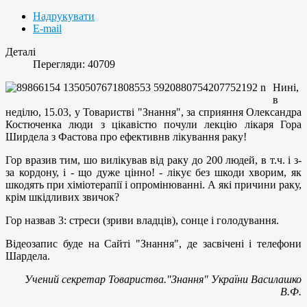
Надрукувати
E-mail
Деталі
Перегляди: 40709
Нині,
в
неділю, 15.03, у Товаристві "Знання", за сприяння Олександра
Костюченка люди з цікавістю почули лекцію лікаря Гора
Ширдела з Фастова про ефективнв лікування раку!
Гор вразив тим, шо вилікував від раку до 200 людей, в т.ч. і з-
за кордону, і - що дуже цінно! - лікує без шкоди хворим, як
шкодять при хіміотерапії і опромінюванні. А які причини раку,
крім шкідливих звичок?
Гор назвав 3: стреси (зриви владців), сонце і голодування.
Відеозапис буде на Сайті "Знання", де засвічені і телефони
Шардела.
Учений секретар Товариства."Знання" України Василашко
В.Ф.