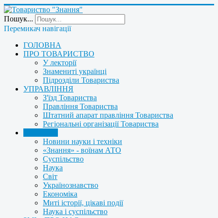
Пошук...
Перемикач навігації
ГОЛОВНА
ПРО ТОВАРИСТВО
У лекторії
Знамениті українці
Підрозділи Товариства
УПРАВЛІННЯ
З'їзд Товариства
Правління Товариства
Штатний апарат правління Товариства
Регіональні організації Товариства
НОВИНИ
Новини науки і техніки
«Знання» - воїнам АТО
Суспільство
Наука
Світ
Українознавство
Економіка
Миті історії, цікаві події
Наука і суспільство