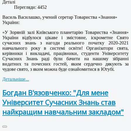
Деталі
Перегляди: 4452
Василь Василашко, учений серетар Товариства «Знання»
України:
«У Зоряній залі Київського планетарію Товариства «Знання»
України відбулося цікаве і змістовне, іскрометне Свято
сучасних знань з нагоди реального початку 2020-2021
навчального року в системі освіти! Організатори свята,
керівники і викладачі, працівники, студенти Університету
Сучасних Знань раді були бачити на нашому зібранні
видатних та почесних гостей, яким сердечно дякують за
чудове свято, з яким можна буде ознайомитися в Ютубі.
Детальніше...
Богдан В'язовченко: "Для мене
Університет Сучасних Знань став
найкращим навчальним закладом"