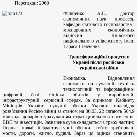
Перегляди: 2968
Філіпенко А.С., доктор
економічних наук, професор
кафедри світового господарства і
міжнародних економічних
відносин Київського
національного університету імені
Тараса Шевченка
Трансформаційні процеси в
Україні після російсько-
української війни
Економіка. Відновлення
економіки на сучасній техніко-
технологічній та інформаційно-
цифровій базі. Оцінка збитків у виробничій,
інфраструктурній, сервісній сферах. За оцінками Кабінету
Міністрів України сукупні збитки України внаслідок
розв’язання Росією війни за станом на 30.03. 22 сягають 564,9
мільярда доларів з урахуванням втрат цивільного населення,
ВВП та інвестицій. Зазначена сума складається з трьох частин:
Перша: прямі інфраструктурні збитки, тобто зруйновані
мости, дороги, житло, будівлі. Зараз ця оцінка становить