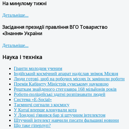
На минулому тижні
Детальніше...
Засідання президії правління ВГО Товариство
«Знання» України
Детальніше...
Наука і техніка
Гранти молодим ученим
Індійський космічний апарат надіслав знімок Місяця
Люди готові, щоб на робочих місцях їх замінили роботи
Премія Кабінету Міністрів сумському науковцю
Решткам знайденого стегозавра 168 мільйонів років
Роботи-поліцейські здатні розпізнавати людей
Система «E-Social»
Таємничі сигнали з космосу
У Китаї вперше клонували кота
У Лондоні з'явився бар зі штучним інтелектом
Штучний інтелект навчили писати фальшиві новини
Що таке гіперлуп?