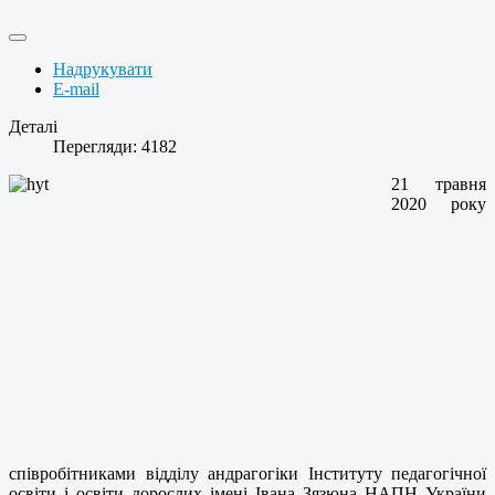
Надрукувати
E-mail
Деталі
Перегляди: 4182
21 травня
2020 року
співробітниками відділу андрагогіки Інституту педагогічної
освіти і освіти дорослих імені Івана Зязюна НАПН України