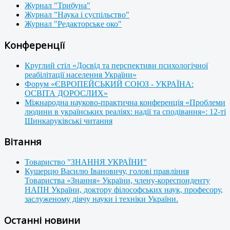
Журнал "Трибуна"
Журнал "Наука і суспільство"
Журнал "Редакторське око"
Конференції
Круглий стіл «Досвід та перспективи психологічної
реабілітації населення України»
Форум «ЄВРОПЕЙСЬКИЙ СОЮЗ - УКРАЇНА:
ОСВІТА ДОРОСЛИХ»
Міжнародна науково-практична конференція «Проблеми
людини в українських реаліях: надії та сподівання»: 12-ті
Шинкаруківські читання
Вітання
Товариство "ЗНАННЯ УКРАЇНИ"
Кушерцю Василю Івановичу, голові правління
Товариства «Знання» України, члену-кореспонденту
НАПН України, доктору філософських наук, професору,
заслуженому діячу науки і техніки України.
Останні новини