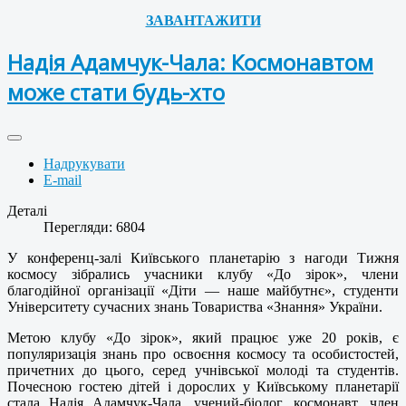
ЗАВАНТАЖИТИ
Надія Адамчук-Чала: Космонавтом
може стати будь-хто
Надрукувати
E-mail
Деталі
Перегляди: 6804
У конференц-залі Київського планетарію з нагоди Тижня
космосу зібрались учасники клубу «До зірок», члени
благодійної організації «Діти — наше майбутнє», студенти
Університету сучасних знань Товариства «Знання» України.
Метою клубу «До зірок», який працює уже 20 років, є
популяризація знань про освоєння космосу та особистостей,
причетних до цього, серед учнівської молоді та студентів.
Почесною гостею дітей і дорослих у Київському планетарії
стала Надія Адамчук-Чала, учений-біолог, космонавт, член