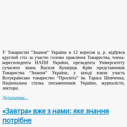
У Товаристві “Знання” України в 12 вересня ц. р. відбувся
круглий стіл за участю голови правління Товариства, члена-
кореспондента НАПН України, президента Університету
сучасних знань Василя Кушерця. Крім представників
Товариства “Знання” України, у заході взяли участь
Всеукраїнське товариство “Просвіта” ім. Тараса Шевченка,
Національна спілка письменників України, журналісти,
лектори.
Детальніше...
«Завтра» вже з нами: яке знання
потрібне