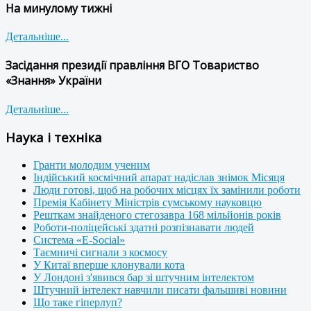
На минулому тижні
Детальніше...
Засідання президії правління ВГО Товариство
«Знання» України
Детальніше...
Наука і техніка
Гранти молодим ученим
Індійський космічний апарат надіслав знімок Місяця
Люди готові, щоб на робочих місцях їх замінили роботи
Премія Кабінету Міністрів сумському науковцю
Решткам знайденого стегозавра 168 мільйонів років
Роботи-поліцейські здатні розпізнавати людей
Система «E-Social»
Таємничі сигнали з космосу
У Китаї вперше клонували кота
У Лондоні з'явився бар зі штучним інтелектом
Штучний інтелект навчили писати фальшиві новини
Що таке гіперлуп?