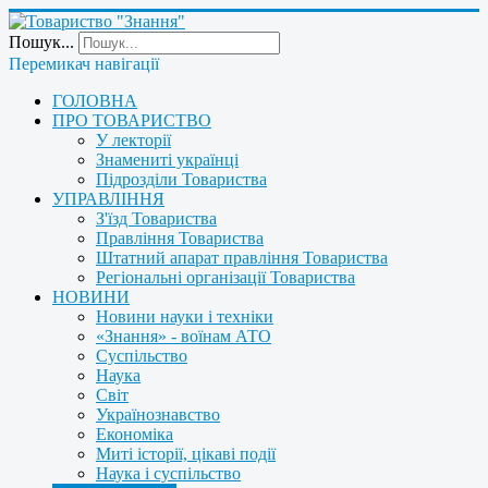
Пошук...
Перемикач навігації
ГОЛОВНА
ПРО ТОВАРИСТВО
У лекторії
Знамениті українці
Підрозділи Товариства
УПРАВЛІННЯ
З'їзд Товариства
Правління Товариства
Штатний апарат правління Товариства
Регіональні організації Товариства
НОВИНИ
Новини науки і техніки
«Знання» - воїнам АТО
Суспільство
Наука
Світ
Українознавство
Економіка
Миті історії, цікаві події
Наука і суспільство