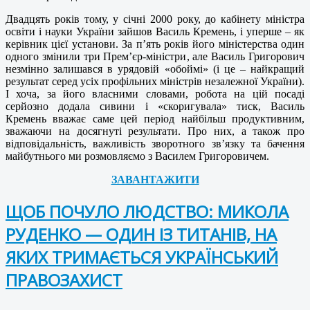
Двадцять років тому, у січні 2000 року, до кабінету міністра
освіти і науки України зайшов Василь Кремень, і уперше – як
керівник цієї установи. За п’ять років його міністерства один
одного змінили три Прем’єр-міністри, але Василь Григорович
незмінно залишався в урядовій «обоймі» (і це – найкращий
результат серед усіх профільних міністрів незалежної України).
І хоча, за його власними словами, робота на цій посаді
серйозно додала сивини і «скоригувала» тиск, Василь
Кремень вважає саме цей період найбільш продуктивним,
зважаючи на досягнуті результати. Про них, а також про
відповідальність, важливість зворотного зв’язку та бачення
майбутнього ми розмовляємо з Василем Григоровичем.
ЗАВАНТАЖИТИ
ЩОБ ПОЧУЛО ЛЮДСТВО: МИКОЛА
РУДЕНКО — ОДИН ІЗ ТИТАНІВ, НА
ЯКИХ ТРИМАЄТЬСЯ УКРАЇНСЬКИЙ
ПРАВОЗАХИСТ