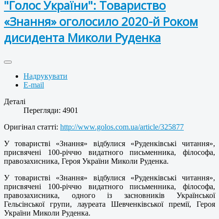
"Голос України": Товариство
«Знання» оголосило 2020-й Роком
дисидента Миколи Руденка
Надрукувати
E-mail
Деталі
Перегляди: 4901
Оригінал статті:
http://www.golos.com.ua/article/325877
У товаристві «Знання» відбулися «Руденківські читання»,
присвячені 100-річчю видатного письменника, філософа,
правозахисника, Героя України Миколи Руденка.
У товаристві «Знання» відбулися «Руденківські читання»,
присвячені 100-річчю видатного письменника, філософа,
правозахисника, одного із засновників Української
Гельсінської групи, лауреата Шевченківської премії, Героя
України Миколи Руденка.