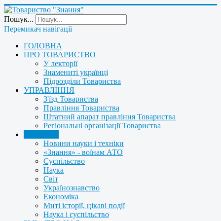
Пошук...
Перемикач навігації
ГОЛОВНА
ПРО ТОВАРИСТВО
У лекторії
Знамениті українці
Підрозділи Товариства
УПРАВЛІННЯ
З'їзд Товариства
Правління Товариства
Штатний апарат правління Товариства
Регіональні організації Товариства
НОВИНИ
Новини науки і техніки
«Знання» - воїнам АТО
Суспільство
Наука
Світ
Українознавство
Економіка
Миті історії, цікаві події
Наука і суспільство