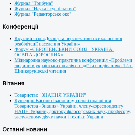
Журнал "Трибуна"
Журнал "Наука і суспільство"
Журнал "Редакторське око"
Конференції
Круглий стіл «Досвід та перспективи психологічної
реабілітації населення України»
Форум «ЄВРОПЕЙСЬКИЙ СОЮЗ - УКРАЇНА:
ОСВІТА ДОРОСЛИХ»
Міжнародна науково-практична конференція «Проблеми
людини в українських реаліях: надії та сподівання»: 12-ті
Шинкаруківські читання
Вітання
Товариство "ЗНАННЯ УКРАЇНИ"
Кушерцю Василю Івановичу, голові правління
Товариства «Знання» України, члену-кореспонденту
НАПН України, доктору філософських наук, професору,
заслуженому діячу науки і техніки України.
Останні новини