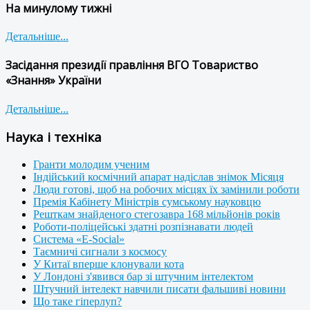
На минулому тижні
Детальніше...
Засідання президії правління ВГО Товариство
«Знання» України
Детальніше...
Наука і техніка
Гранти молодим ученим
Індійський космічний апарат надіслав знімок Місяця
Люди готові, щоб на робочих місцях їх замінили роботи
Премія Кабінету Міністрів сумському науковцю
Решткам знайденого стегозавра 168 мільйонів років
Роботи-поліцейські здатні розпізнавати людей
Система «E-Social»
Таємничі сигнали з космосу
У Китаї вперше клонували кота
У Лондоні з'явився бар зі штучним інтелектом
Штучний інтелект навчили писати фальшиві новини
Що таке гіперлуп?