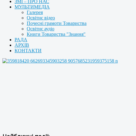
ЗМІ – ПРО НАС
МУЛЬТИМЕДІА
Галерея
Освітнє відео
Почесні грамоти Товариства
Освітнє аудіо
Книги Товариства "Знання"
РАДА
АРХІВ
КОНТАКТИ