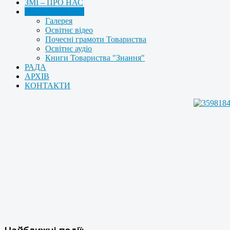
ЗМІ – ПРО НАС
МУЛЬТИМЕДІА
Галерея
Освітнє відео
Почесні грамоти Товариства
Освітнє аудіо
Книги Товариства "Знання"
РАДА
АРХІВ
КОНТАКТИ