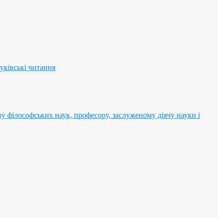
уківські читання
 філософських наук, професору, заслуженому діячу науки і