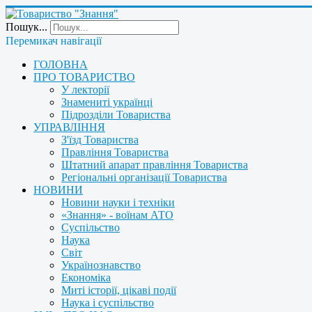
Пошук...
Перемикач навігації
ГОЛОВНА
ПРО ТОВАРИСТВО
У лекторії
Знамениті українці
Підрозділи Товариства
УПРАВЛІННЯ
З'їзд Товариства
Правління Товариства
Штатний апарат правління Товариства
Регіональні організації Товариства
НОВИНИ
Новини науки і техніки
«Знання» - воїнам АТО
Суспільство
Наука
Світ
Українознавство
Економіка
Миті історії, цікаві події
Наука і суспільство