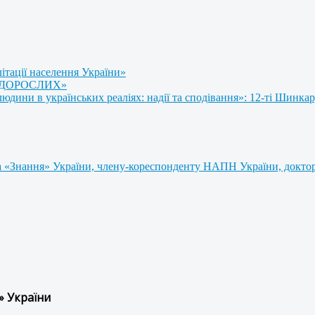
літації населення України»
 ДОРОСЛИХ»
ини в українських реаліях: надії та сподівання»: 12-ті Шинкар
 «Знання» України, члену-кореспонденту НАПН України, доктору
» України