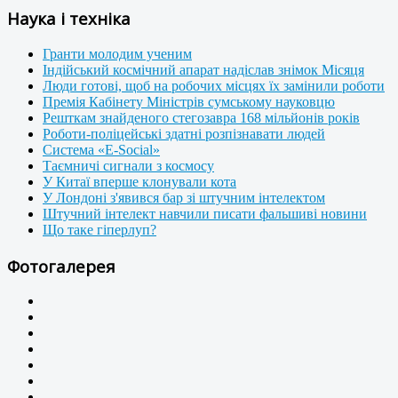
Наука і техніка
Гранти молодим ученим
Індійський космічний апарат надіслав знімок Місяця
Люди готові, щоб на робочих місцях їх замінили роботи
Премія Кабінету Міністрів сумському науковцю
Решткам знайденого стегозавра 168 мільйонів років
Роботи-поліцейські здатні розпізнавати людей
Система «E-Social»
Таємничі сигнали з космосу
У Китаї вперше клонували кота
У Лондоні з'явився бар зі штучним інтелектом
Штучний інтелект навчили писати фальшиві новини
Що таке гіперлуп?
Фотогалерея