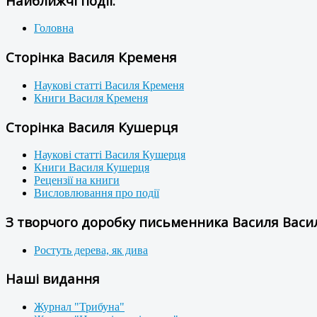
Найближчі події:
Головна
Сторінка Василя Кременя
Наукові статті Василя Кременя
Книги Василя Кременя
Сторінка Василя Кушерця
Наукові статті Василя Кушерця
Книги Василя Кушерця
Рецензії на книги
Висловлювання про події
З творчого доробку письменника Василя Васил
Ростуть дерева, як дива
Наші видання
Журнал "Трибуна"