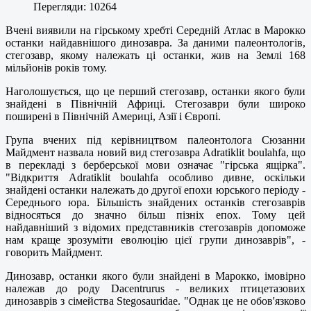
Перегляди: 10264
Вчені виявили на гірському хребті Середній Атлас в Марокко
останки найдавнішого динозавра. За даними палеонтологів,
стегозавр, якому належать ці останки, жив на Землі 168
мільйонів років тому.
Наголошується, що це перший стегозавр, останки якого були
знайдені в Північній Африці. Стегозаври були широко
поширені в Північній Америці, Азії і Європі.
Група вчених під керівництвом палеонтолога Сюзанни
Майдмент назвала новий вид стегозавра Adratiklit boulahfa, що
в перекладі з берберської мови означає "гірська ящірка".
"Відкриття Adratiklit boulahfa особливо дивне, оскільки
знайдені останки належать до другої епохи юрського періоду -
Середнього юра. Більшість знайдених останків стегозаврів
відносяться до значно більш пізніх епох. Тому цей
найдавніший з відомих представників стегозаврів допоможе
нам краще зрозуміти еволюцію цієї групи динозаврів", -
говорить Майдмент.
Динозавр, останки якого були знайдені в Марокко, імовірно
належав до роду Dacentrurus - великих птицетазових
динозаврів з сімейства Stegosauridae. "Однак це не обов'язково