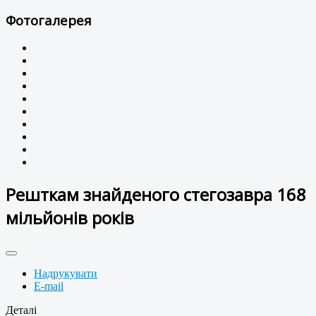
Фотогалерея
Решткам знайденого стегозавра 168
мільйонів років
Надрукувати
E-mail
Деталі