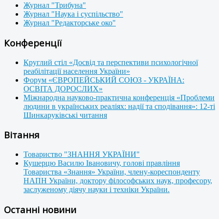
Журнал "Трибуна"
Журнал "Наука і суспільство"
Журнал "Редакторське око"
Конференції
Круглий стіл «Досвід та перспективи психологічної
реабілітації населення України»
Форум «ЄВРОПЕЙСЬКИЙ СОЮЗ - УКРАЇНА:
ОСВІТА ДОРОСЛИХ»
Міжнародна науково-практична конференція «Проблеми
людини в українських реаліях: надії та сподівання»: 12-ті
Шинкаруківські читання
Вітання
Товариство "ЗНАННЯ УКРАЇНИ"
Кушерцю Василю Івановичу, голові правління
Товариства «Знання» України, члену-кореспонденту
НАПН України, доктору філософських наук, професору,
заслуженому діячу науки і техніки України.
Останні новини