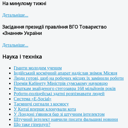
На минулому тижні
Детальніше...
Засідання президії правління ВГО Товариство
«Знання» України
Детальніше...
Наука і техніка
Гранти молодим ученим
Індійський космічний апарат надіслав знімок Місяця
Люди готові, щоб на робочих місцях їх замінили роботи
Премія Кабінету Міністрів сумському науковцю
Решткам знайденого стегозавра 168 мільйонів років
Роботи-поліцейські здатні розпізнавати людей
Система «E-Social»
Таємничі сигнали з космосу
У Китаї вперше клонували кота
У Лондоні з'явився бар зі штучним інтелектом
Штучний інтелект навчили писати фальшиві новини
Що таке гіперлуп?