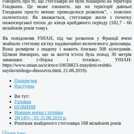
говорить про те, що стегозаври не були поширені на території
Гондвани. Це може означати, що на території давньої
Гондвани просто менше проводилося розкопок", - пояснює
палеонтолог. Як вважається, стегозаври жили з початку
нижнєюрської епохи до кінця крейдяного періоду (182,7 - 66
мільйонів років тому).
Як повідомляв УНІАН, під час розкопок у Франції вчені
знайшли стегнову кістку надзвичайно величезного динозавра.
Вона розміром з людину і важить близько 508 кілограмів.
Цілком ймовірно, що за життя істота була понад 30 метрів
заввишки («Наука і техніка», УНІАН:
https://www.unian.ua/science/10658823-znaydeni-reshtki-
naydavnishogo-dinozavra.html, 21.08.2019).
Попередня
Наступна
Ви тут:
Головна
НОВИНИ
Новини науки і техніки
26(145) – 01-31.08.2019 р.
Решткам знайденого стегозавра 168 мільйонів років