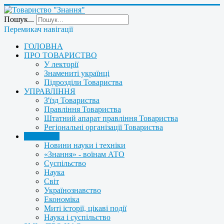
Пошук...
Перемикач навігації
ГОЛОВНА
ПРО ТОВАРИСТВО
У лекторії
Знамениті українці
Підрозділи Товариства
УПРАВЛІННЯ
З'їзд Товариства
Правління Товариства
Штатний апарат правління Товариства
Регіональні організації Товариства
НОВИНИ
Новини науки і техніки
«Знання» - воїнам АТО
Суспільство
Наука
Світ
Українознавство
Економіка
Миті історії, цікаві події
Наука і суспільство