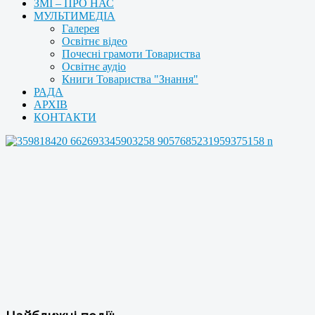
ЗМІ – ПРО НАС
МУЛЬТИМЕДІА
Галерея
Освітнє відео
Почесні грамоти Товариства
Освітнє аудіо
Книги Товариства "Знання"
РАДА
АРХІВ
КОНТАКТИ