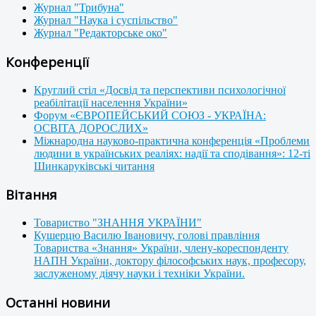
Журнал "Трибуна"
Журнал "Наука і суспільство"
Журнал "Редакторське око"
Конференції
Круглий стіл «Досвід та перспективи психологічної
реабілітації населення України»
Форум «ЄВРОПЕЙСЬКИЙ СОЮЗ - УКРАЇНА:
ОСВІТА ДОРОСЛИХ»
Міжнародна науково-практична конференція «Проблеми
людини в українських реаліях: надії та сподівання»: 12-ті
Шинкаруківські читання
Вітання
Товариство "ЗНАННЯ УКРАЇНИ"
Кушерцю Василю Івановичу, голові правління
Товариства «Знання» України, члену-кореспонденту
НАПН України, доктору філософських наук, професору,
заслуженому діячу науки і техніки України.
Останні новини