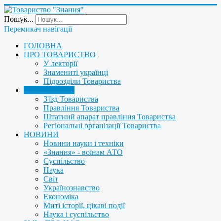
Пошук...
Перемикач навігації
ГОЛОВНА
ПРО ТОВАРИСТВО
У лекторії
Знамениті українці
Підрозділи Товариства
УПРАВЛІННЯ
З'їзд Товариства
Правління Товариства
Штатний апарат правління Товариства
Регіональні організації Товариства
НОВИНИ
Новини науки і техніки
«Знання» - воїнам АТО
Суспільство
Наука
Світ
Українознавство
Економіка
Миті історії, цікаві події
Наука і суспільство