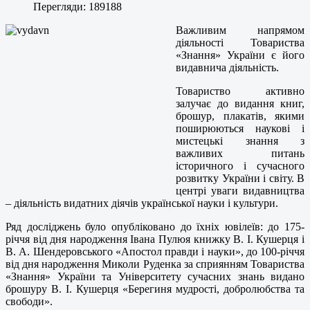
Перегляди: 189188
Важливим напрямом
діяльності Товариства
«Знання» України є його
видавнича діяльність.
Товариство активно
залучає до видання книг,
брошур, плакатів, якими
поширюються наукові і
мистецькі знання з
важливих питань
історичного і сучасного
розвитку України і світу. В
центрі уваги видавництва
– діяльність видатних діячів української науки і культури.
Ряд досліджень було опубліковано до їхніх ювілеїв: до 175-
річчя від дня народження Івана Пулюя книжку В. І. Кушерця і
В. А. Шендеровського «Апостол правди і науки», до 100-річчя
від дня народження Миколи Руденка за сприянням Товариства
«Знання» України та Університету сучасних знань видано
брошуру В. І. Кушерця «Берегиня мудрості, добролюбства та
свободи».