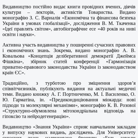
Видавництво постійно видає книги провідних вчених, діячів
культури – лекторів, активістів Товариства. Видано
монографію З. С. Варналія «Економічна та фінансова безпека
України в умовах глобалізації», дослідження В. М. Ткаченка
«Ідеї правлять світом», автобіографічне есе «40 років на ниві
освіти і науки».
Активна участь видавництва у поширенні сучасних правових
і економічних знань. Зокрема, видано монографію А. В.
Ковальова «Концепція деліберативної демократії Джеймса
Фішкіна», збірник статей конференції «Гармонізація
приватно-правового законодавства України із законодавством
країн ЄС».
Традиційно, з турботою про зміцнення здоров’я
співвітчизників, публікують видання на актуальні медичні
теми. Видано книжку А. Г. Портниченко, М. І. Василенко, О.
Ю. Гарматіна, ін. «Предикондиціювання міокарда: нові
підходи та молекулярні механізми», монографію К. В. Розової
«Структурно-обумовлена мітохондріальна відповідь на
гіпоксію та нейродегенерацію».
Видавництво «Знання України» сприяє навчальним закладам
у випуску наукових видань, досліджень. Для Університету
сучасних знань надруковано брошуру «Будь завжди