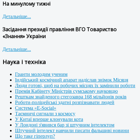
На минулому тижні
Детальніше...
Засідання президії правління ВГО Товариство
«Знання» України
Детальніше...
Наука і техніка
Гранти молодим ученим
Індійський космічний апарат надіслав знімок Місяця
Люди готові, щоб на робочих місцях їх замінили роботи
Премія Кабінету Міністрів сумському науковцю
Решткам знайденого стегозавра 168 мільйонів років
Роботи-поліцейські здатні розпізнавати людей
Система «E-Social»
Таємничі сигнали з космосу
У Китаї вперше клонували кота
У Лондоні з'явився бар зі штучним інтелектом
Штучний інтелект навчили писати фальшиві новини
Що таке гіперлуп?