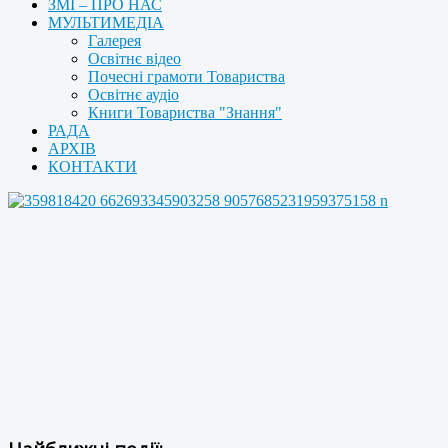
ЗМІ – ПРО НАС
МУЛЬТИМЕДІА
Галерея
Освітнє відео
Почесні грамоти Товариства
Освітнє аудіо
Книги Товариства "Знання"
РАДА
АРХІВ
КОНТАКТИ