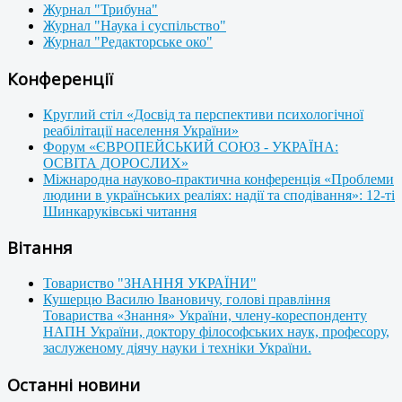
Журнал "Трибуна"
Журнал "Наука і суспільство"
Журнал "Редакторське око"
Конференції
Круглий стіл «Досвід та перспективи психологічної
реабілітації населення України»
Форум «ЄВРОПЕЙСЬКИЙ СОЮЗ - УКРАЇНА:
ОСВІТА ДОРОСЛИХ»
Міжнародна науково-практична конференція «Проблеми
людини в українських реаліях: надії та сподівання»: 12-ті
Шинкаруківські читання
Вітання
Товариство "ЗНАННЯ УКРАЇНИ"
Кушерцю Василю Івановичу, голові правління
Товариства «Знання» України, члену-кореспонденту
НАПН України, доктору філософських наук, професору,
заслуженому діячу науки і техніки України.
Останні новини