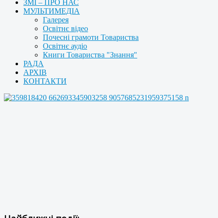
ЗМІ – ПРО НАС
МУЛЬТИМЕДІА
Галерея
Освітнє відео
Почесні грамоти Товариства
Освітнє аудіо
Книги Товариства "Знання"
РАДА
АРХІВ
КОНТАКТИ