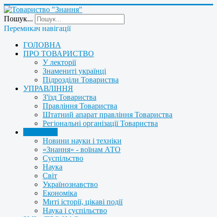
Пошук...
Перемикач навігації
ГОЛОВНА
ПРО ТОВАРИСТВО
У лекторії
Знамениті українці
Підрозділи Товариства
УПРАВЛІННЯ
З'їзд Товариства
Правління Товариства
Штатний апарат правління Товариства
Регіональні організації Товариства
НОВИНИ
Новини науки і техніки
«Знання» - воїнам АТО
Суспільство
Наука
Світ
Українознавство
Економіка
Миті історії, цікаві події
Наука і суспільство