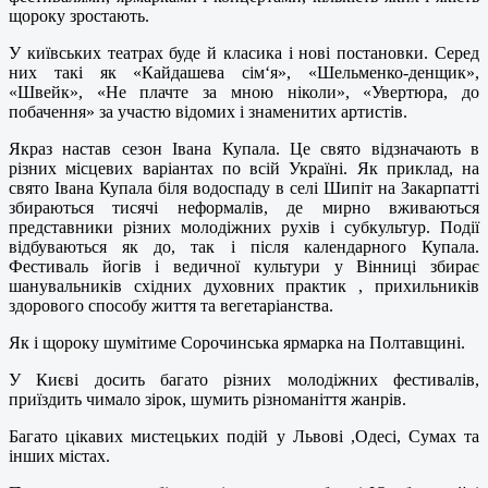
щороку зростають.
У київських театрах буде й класика і нові постановки. Серед
них такі як «Кайдашева сім‘я», «Шельменко-денщик»,
«Швейк», «Не плачте за мною ніколи», «Увертюра, до
побачення» за участю відомих і знаменитих артистів.
Якраз настав сезон Івана Купала. Це свято відзначають в
різних місцевих варіантах по всій Україні. Як приклад, на
свято Івана Купала біля водоспаду в селі Шипіт на Закарпатті
збираються тисячі неформалів, де мирно вживаються
представники різних молодіжних рухів і субкультур. Події
відбуваються як до, так і після календарного Купала.
Фестиваль йогів і ведичної культури у Вінниці збирає
шанувальників східних духовних практик , прихильників
здорового способу життя та вегетаріанства.
Як і щороку шумітиме Сорочинська ярмарка на Полтавщині.
У Києві досить багато різних молодіжних фестивалів,
приїздить чимало зірок, шумить різноманіття жанрів.
Багато цікавих мистецьких подій у Львові ,Одесі, Сумах та
інших містах.