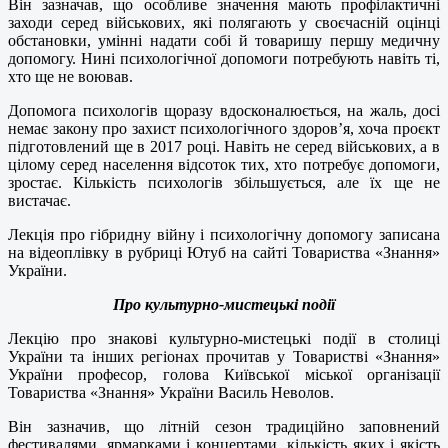
Він зазначав, що особливе значення мають профілактичні
заходи серед військових, які полягають у своєчасній оцінці
обстановки, умінні надати собі й товаришу першу медичну
допомогу. Нині психологічної допомоги потребують навіть ті,
хто ще не воював.
Допомога психологів щоразу вдосконалюється, на жаль, досі
немає закону про захист психологічного здоров’я, хоча проєкт
підготовлений ще в 2017 році. Навіть не серед військових, а в
цілому серед населення відсоток тих, хто потребує допомоги,
зростає. Кількість психологів збільшується, але їх ще не
вистачає.
Лекція про гібридну війну і психологічну допомогу записана
на відеоплівку в рубриці Ютуб на сайті Товариства «Знання»
України.
Про культурно-мистецькі події
Лекцію про знакові культурно-мистецькі події в столиці
України та інших регіонах прочитав у Товаристві «Знання»
України професор, голова Київської міської організації
Товариства «Знання» України Василь Неволов.
Він зазначив, що літній сезон традиційно заповнений
фестивалями, ярмарками і концертами, кількість яких і якість