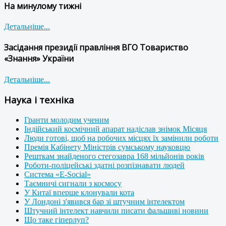
На минулому тижні
Детальніше...
Засідання президії правління ВГО Товариство
«Знання» України
Детальніше...
Наука і техніка
Гранти молодим ученим
Індійський космічний апарат надіслав знімок Місяця
Люди готові, щоб на робочих місцях їх замінили роботи
Премія Кабінету Міністрів сумському науковцю
Решткам знайденого стегозавра 168 мільйонів років
Роботи-поліцейські здатні розпізнавати людей
Система «E-Social»
Таємничі сигнали з космосу
У Китаї вперше клонували кота
У Лондоні з'явився бар зі штучним інтелектом
Штучний інтелект навчили писати фальшиві новини
Що таке гіперлуп?