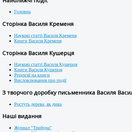
Найближчі події:
Головна
Сторінка Василя Кременя
Наукові статті Василя Кременя
Книги Василя Кременя
Сторінка Василя Кушерця
Наукові статті Василя Кушерця
Книги Василя Кушерця
Рецензії на книги
Висловлювання про події
З творчого доробку письменника Василя Васил
Ростуть дерева, як дива
Наші видання
Журнал "Трибуна"