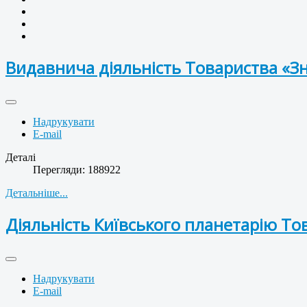
Видавнича діяльність Товариства «З
Надрукувати
E-mail
Деталі
Перегляди: 188922
Детальніше...
Діяльність Київського планетарію То
Надрукувати
E-mail