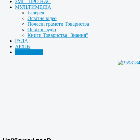
ЗМІ – ПРО НАС
МУЛЬТИМЕДІА
Галерея
Освітнє відео
Почесні грамоти Товариства
Освітнє аудіо
Книги Товариства "Знання"
РАДА
АРХІВ
КОНТАКТИ