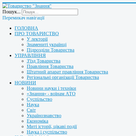
Пошук...
Перемикач навігації
ГОЛОВНА
ПРО ТОВАРИСТВО
У лекторії
Знамениті українці
Підрозділи Товариства
УПРАВЛІННЯ
З'їзд Товариства
Правління Товариства
Штатний апарат правління Товариства
Регіональні організації Товариства
НОВИНИ
Новини науки і техніки
«Знання» - воїнам АТО
Суспільство
Наука
Світ
Українознавство
Економіка
Миті історії, цікаві події
Наука і суспільство