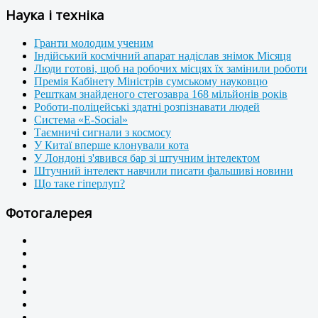
Наука і техніка
Гранти молодим ученим
Індійський космічний апарат надіслав знімок Місяця
Люди готові, щоб на робочих місцях їх замінили роботи
Премія Кабінету Міністрів сумському науковцю
Решткам знайденого стегозавра 168 мільйонів років
Роботи-поліцейські здатні розпізнавати людей
Система «E-Social»
Таємничі сигнали з космосу
У Китаї вперше клонували кота
У Лондоні з'явився бар зі штучним інтелектом
Штучний інтелект навчили писати фальшиві новини
Що таке гіперлуп?
Фотогалерея