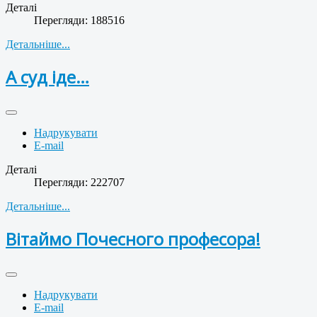
Деталі
Перегляди: 188516
Детальніше...
А суд іде…
Надрукувати
E-mail
Деталі
Перегляди: 222707
Детальніше...
Вітаймо Почесного професора!
Надрукувати
E-mail