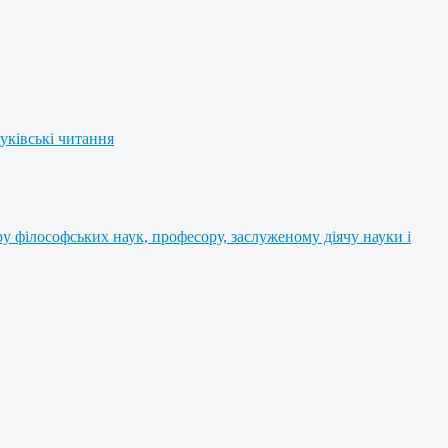
уківські читання
 філософських наук, професору, заслуженому діячу науки і