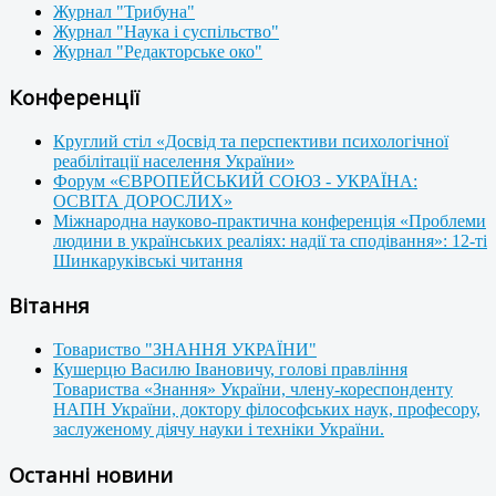
Журнал "Трибуна"
Журнал "Наука і суспільство"
Журнал "Редакторське око"
Конференції
Круглий стіл «Досвід та перспективи психологічної
реабілітації населення України»
Форум «ЄВРОПЕЙСЬКИЙ СОЮЗ - УКРАЇНА:
ОСВІТА ДОРОСЛИХ»
Міжнародна науково-практична конференція «Проблеми
людини в українських реаліях: надії та сподівання»: 12-ті
Шинкаруківські читання
Вітання
Товариство "ЗНАННЯ УКРАЇНИ"
Кушерцю Василю Івановичу, голові правління
Товариства «Знання» України, члену-кореспонденту
НАПН України, доктору філософських наук, професору,
заслуженому діячу науки і техніки України.
Останні новини