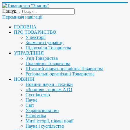
Пошук...
Перемикач навігації
ГОЛОВНА
ПРО ТОВАРИСТВО
У лекторії
Знамениті українці
Підрозділи Товариства
УПРАВЛІННЯ
З'їзд Товариства
Правління Товариства
Штатний апарат правління Товариства
Регіональні організації Товариства
НОВИНИ
Новини науки і техніки
«Знання» - воїнам АТО
Суспільство
Наука
Світ
Українознавство
Економіка
Миті історії, цікаві події
Наука і суспільство