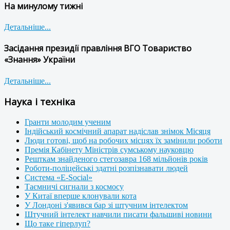
На минулому тижні
Детальніше...
Засідання президії правління ВГО Товариство
«Знання» України
Детальніше...
Наука і техніка
Гранти молодим ученим
Індійський космічний апарат надіслав знімок Місяця
Люди готові, щоб на робочих місцях їх замінили роботи
Премія Кабінету Міністрів сумському науковцю
Решткам знайденого стегозавра 168 мільйонів років
Роботи-поліцейські здатні розпізнавати людей
Система «E-Social»
Таємничі сигнали з космосу
У Китаї вперше клонували кота
У Лондоні з'явився бар зі штучним інтелектом
Штучний інтелект навчили писати фальшиві новини
Що таке гіперлуп?