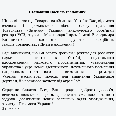
Шановний Василю Івановичу!
Щиро вітаємо від Товариства «Знання» України Вас, відомого
вченого і громадського діяча, голову правління
Товариства «Знання» України, виконуючого обов’язки
ректора УСЗ, лауреата Міжнародної премії імені Володимира
Винниченка, головного ведучого лекційних
заходів Товариства, з Днем народження!
Раді відзначити, що Ви багато зробили і робите для розвитку
науки і освіти в Україні, неухильного
вдосконалення наукового просвітництва, утвердження
українства і української ідентичності, неухильного посилення
національно-патріотичного виховання громадян
України, насамперед молоді, для зміцнення Української
держави, її належного захисту від агресії рф!
Сердечно бажаємо Вам, Вашій родині доброго здоров’я,
великого людського щастя, здійснення сміливих планів і
задумів, досягнення нових звершень задля употужнення,
захисту і Перемоги України!
З повагою –