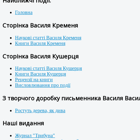
Найближчі події:
Головна
Сторінка Василя Кременя
Наукові статті Василя Кременя
Книги Василя Кременя
Сторінка Василя Кушерця
Наукові статті Василя Кушерця
Книги Василя Кушерця
Рецензії на книги
Висловлювання про події
З творчого доробку письменника Василя Васил
Ростуть дерева, як дива
Наші видання
Журнал "Трибуна"