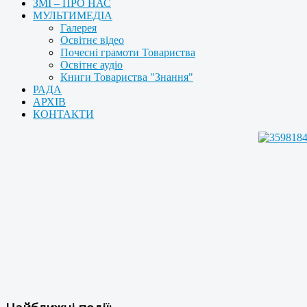
ЗМІ – ПРО НАС
МУЛЬТИМЕДІА
Галерея
Освітнє відео
Почесні грамоти Товариства
Освітнє аудіо
Книги Товариства "Знання"
РАДА
АРХІВ
КОНТАКТИ