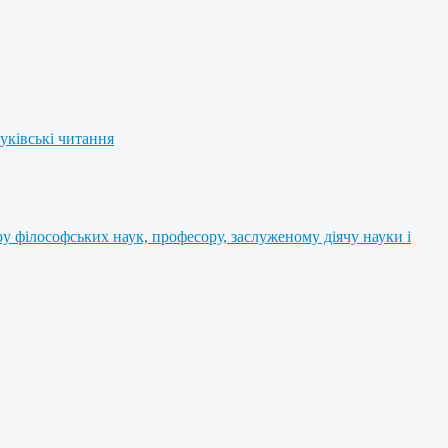
уківські читання
 філософських наук, професору, заслуженому діячу науки і