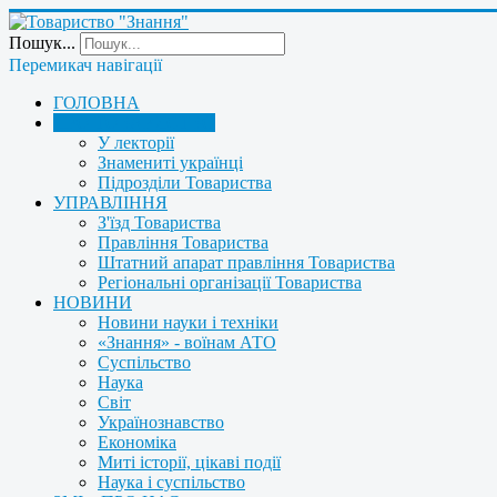
Пошук...
Перемикач навігації
ГОЛОВНА
ПРО ТОВАРИСТВО
У лекторії
Знамениті українці
Підрозділи Товариства
УПРАВЛІННЯ
З'їзд Товариства
Правління Товариства
Штатний апарат правління Товариства
Регіональні організації Товариства
НОВИНИ
Новини науки і техніки
«Знання» - воїнам АТО
Суспільство
Наука
Світ
Українознавство
Економіка
Миті історії, цікаві події
Наука і суспільство