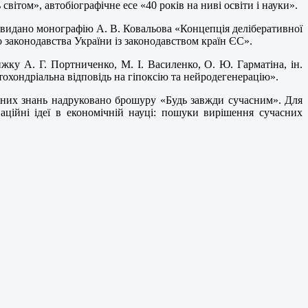
світом», автобіографічне есе «40 років на ниві освіти і науки».
 видано монографію А. В. Ковальова «Концепція деліберативної
 законодавства України із законодавством країн ЄС».
жку А. Г. Портниченко, М. І. Василенко, О. Ю. Гарматіна, ін.
охондріальна відповідь на гіпоксію та нейродегенерацію».
сних знань надруковано брошуру «Будь завжди сучасним». Для
аційні ідеї в економічній науці: пошуки вирішення сучасних