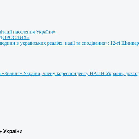
літації населення України»
 ДОРОСЛИХ»
ини в українських реаліях: надії та сподівання»: 12-ті Шинкар
 «Знання» України, члену-кореспонденту НАПН України, доктору
» України