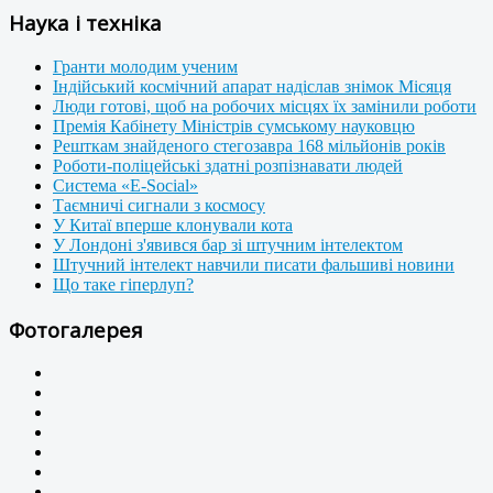
Наука і техніка
Гранти молодим ученим
Індійський космічний апарат надіслав знімок Місяця
Люди готові, щоб на робочих місцях їх замінили роботи
Премія Кабінету Міністрів сумському науковцю
Решткам знайденого стегозавра 168 мільйонів років
Роботи-поліцейські здатні розпізнавати людей
Система «E-Social»
Таємничі сигнали з космосу
У Китаї вперше клонували кота
У Лондоні з'явився бар зі штучним інтелектом
Штучний інтелект навчили писати фальшиві новини
Що таке гіперлуп?
Фотогалерея