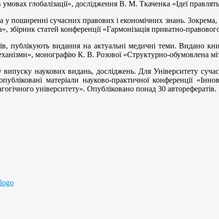
 умовах глобалізації», дослідження В. М. Ткаченка «Ідеї правлять 
 у поширенні сучасних правових і економічних знань. Зокрема,
», збірник статей конференції «Гармонізація приватно-правового
ів, публікують видання на актуальні медичні теми. Видано кни
ханізми», монографію К. В. Розової «Структурно-обумовлена міт
 випуску наукових видань, досліджень. Для Університету суча
опубліковані матеріали науково-практичної конференції «Іннов
гогічного університету». Опубліковано понад 30 авторефератів.