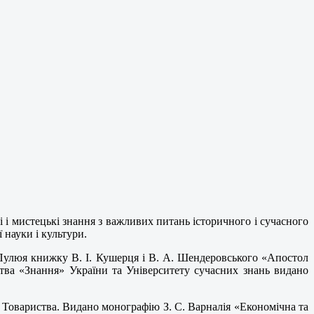
 і мистецькі знання з важливих питань історичного і сучасного
 науки і культури.
а Пулюя книжку В. І. Кушерця і В. А. Шендеровського «Апостол
тва «Знання» України та Університету сучасних знань видано
в Товариства. Видано монографію З. С. Варналія «Економічна та