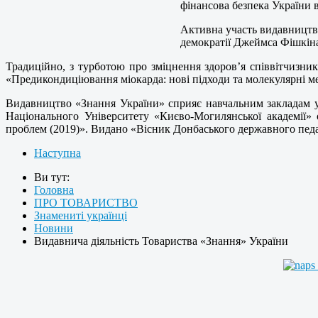
фінансова безпека України в
Активна участь видавництва
демократії Джеймса Фішкіна
Традиційно, з турботою про зміцнення здоров’я співвітчизник
«Предикондиціювання міокарда: нові підходи та молекулярні ме
Видавництво «Знання України» сприяє навчальним закладам у
Національного Університету «Києво-Могилянської академії» 
проблем (2019)». Видано «Вісник Донбаського державного педа
Наступна
Ви тут:
Головна
ПРО ТОВАРИСТВО
Знамениті українці
Новини
Видавнича діяльність Товариства «Знання» України