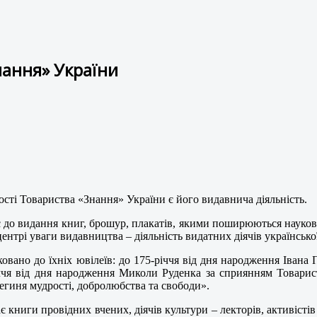
нання» України
ті Товариства «Знання» України є його видавнича діяльність.
 до видання книг, брошур, плакатів, якими поширюються наукові
центрі уваги видавництва – діяльність видатних діячів української
ковано до їхніх ювілеїв: до 175-річчя від дня народження Іван
іччя від дня народження Миколи Руденка за сприянням Товарис
егиня мудрості, добролюбства та свободи».
 книги провідних вчених, діячів культури – лекторів, активісті