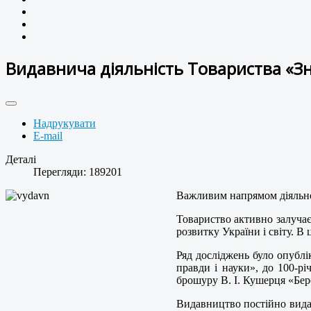
Видавнича діяльність Товариства «З
Надрукувати
E-mail
Деталі
Перегляди: 189201
Важливим напрямом діяльнос
Товариство активно залучає
розвитку України і світу. В 
Ряд досліджень було опублі
правди і науки», до 100-р
брошуру В. І. Кушерця «Бер
Видавництво постійно видає