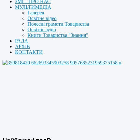
ЗМІ – ПРО НАС
МУЛЬТИМЕДІА
Галерея
Освітнє відео
Почесні грамоти Товариства
Освітнє аудіо
Книги Товариства "Знання"
РАДА
АРХІВ
КОНТАКТИ