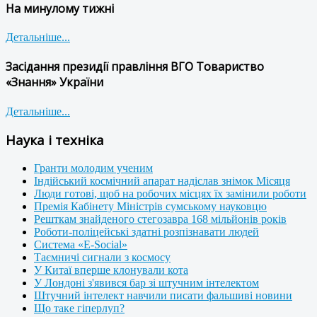
На минулому тижні
Детальніше...
Засідання президії правління ВГО Товариство
«Знання» України
Детальніше...
Наука і техніка
Гранти молодим ученим
Індійський космічний апарат надіслав знімок Місяця
Люди готові, щоб на робочих місцях їх замінили роботи
Премія Кабінету Міністрів сумському науковцю
Решткам знайденого стегозавра 168 мільйонів років
Роботи-поліцейські здатні розпізнавати людей
Система «E-Social»
Таємничі сигнали з космосу
У Китаї вперше клонували кота
У Лондоні з'явився бар зі штучним інтелектом
Штучний інтелект навчили писати фальшиві новини
Що таке гіперлуп?