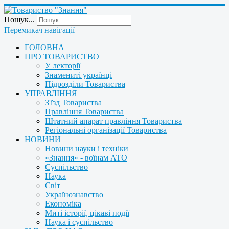
Пошук...
Перемикач навігації
ГОЛОВНА
ПРО ТОВАРИСТВО
У лекторії
Знамениті українці
Підрозділи Товариства
УПРАВЛІННЯ
З'їзд Товариства
Правління Товариства
Штатний апарат правління Товариства
Регіональні організації Товариства
НОВИНИ
Новини науки і техніки
«Знання» - воїнам АТО
Суспільство
Наука
Світ
Українознавство
Економіка
Миті історії, цікаві події
Наука і суспільство