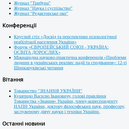
Журнал "Трибуна"
Журнал "Наука і суспільство"
Журнал "Редакторське око"
Конференції
Круглий стіл «Досвід та перспективи психологічної
реабілітації населення України»
Форум «ЄВРОПЕЙСЬКИЙ СОЮЗ - УКРАЇНА:
ОСВІТА ДОРОСЛИХ»
Міжнародна науково-практична конференція «Проблеми
людини в українських реаліях: надії та сподівання»: 12-ті
Шинкаруківські читання
Вітання
Товариство "ЗНАННЯ УКРАЇНИ"
Кушерцю Василю Івановичу, голові правління
Товариства «Знання» України, члену-кореспонденту
НАПН України, доктору філософських наук, професору,
заслуженому діячу науки і техніки України.
Останні новини