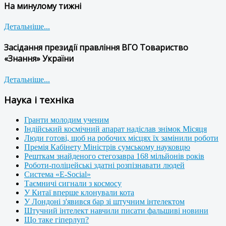
На минулому тижні
Детальніше...
Засідання президії правління ВГО Товариство
«Знання» України
Детальніше...
Наука і техніка
Гранти молодим ученим
Індійський космічний апарат надіслав знімок Місяця
Люди готові, щоб на робочих місцях їх замінили роботи
Премія Кабінету Міністрів сумському науковцю
Решткам знайденого стегозавра 168 мільйонів років
Роботи-поліцейські здатні розпізнавати людей
Система «E-Social»
Таємничі сигнали з космосу
У Китаї вперше клонували кота
У Лондоні з'явився бар зі штучним інтелектом
Штучний інтелект навчили писати фальшиві новини
Що таке гіперлуп?