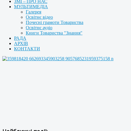
ЗМІ – ПРО НАС
МУЛЬТИМЕДІА
Галерея
Освітнє відео
Почесні грамоти Товариства
Освітнє аудіо
Книги Товариства "Знання"
РАДА
АРХІВ
КОНТАКТИ