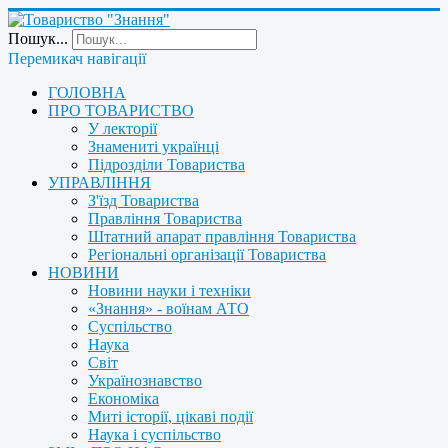
Пошук...
Перемикач навігації
ГОЛОВНА
ПРО ТОВАРИСТВО
У лекторії
Знамениті українці
Підрозділи Товариства
УПРАВЛІННЯ
З'їзд Товариства
Правління Товариства
Штатний апарат правління Товариства
Регіональні організації Товариства
НОВИНИ
Новини науки і техніки
«Знання» - воїнам АТО
Суспільство
Наука
Світ
Українознавство
Економіка
Миті історії, цікаві події
Наука і суспільство