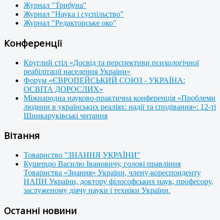
Журнал "Трибуна"
Журнал "Наука і суспільство"
Журнал "Редакторське око"
Конференції
Круглий стіл «Досвід та перспективи психологічної
реабілітації населення України»
Форум «ЄВРОПЕЙСЬКИЙ СОЮЗ - УКРАЇНА:
ОСВІТА ДОРОСЛИХ»
Міжнародна науково-практична конференція «Проблеми
людини в українських реаліях: надії та сподівання»: 12-ті
Шинкаруківські читання
Вітання
Товариство "ЗНАННЯ УКРАЇНИ"
Кушерцю Василю Івановичу, голові правління
Товариства «Знання» України, члену-кореспонденту
НАПН України, доктору філософських наук, професору,
заслуженому діячу науки і техніки України.
Останні новини